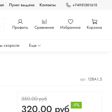
ат
Пункт выдачи
Контакты
+74951201615
Профиль
Сравнение
Избранное
Корзина
ры скорости
Еще
арт.
12ВА1,5
350.00 руб
-9%
320.00 руб