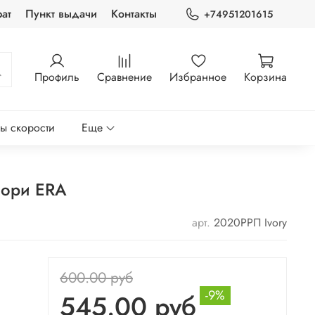
ат
Пункт выдачи
Контакты
+74951201615
Профиль
Сравнение
Избранное
Корзина
ры скорости
Еще
вори ERA
арт.
2020РРП Ivory
600.00 руб
-9%
545.00 руб