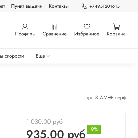
ат
Пункт выдачи
Контакты
+74951201615
Профиль
Сравнение
Избранное
Корзина
ры скорости
Еще
арт.
3 ДМЭР перф
1 030.00 руб
-9%
935.00 руб