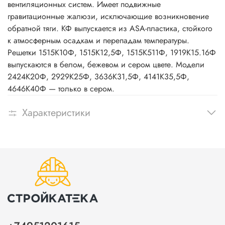
вентиляционных систем. Имеет подвижные
гравитационные жалюзи, исключающие возникновение
обратной тяги. КФ выпускается из ASA-пластика, стойкого
к атмосферным осадкам и перепадам температуры.
Решетки 1515К10Ф, 1515К12,5Ф, 1515К511Ф, 1919К15.16Ф
выпускаются в белом, бежевом и сером цвете. Модели
2424K20Ф, 2929K25Ф, 3636K31,5Ф, 4141K35,5Ф,
4646K40Ф — только в сером.
Характеристики