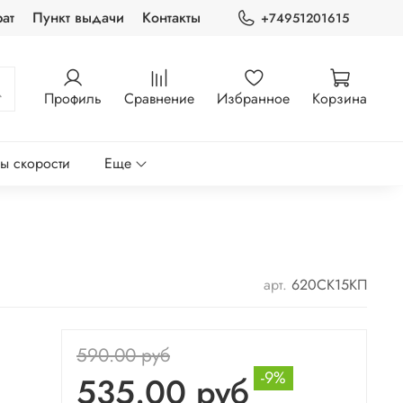
ат
Пункт выдачи
Контакты
+74951201615
Профиль
Сравнение
Избранное
Корзина
ры скорости
Еще
арт.
620СК15КП
590.00 руб
-9%
535.00 руб