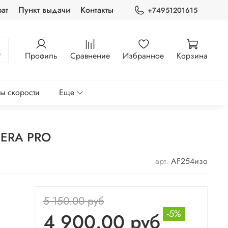
ат
Пункт выдачи
Контакты
+74951201615
Профиль
Сравнение
Избранное
Корзина
ры скорости
Еще
 ERA PRO
арт.
AF254изо
5 150.00 руб
-5%
4 900.00 руб