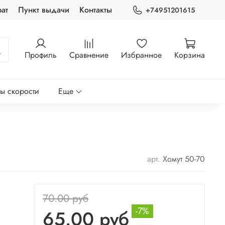
ат
Пункт выдачи
Контакты
+74951201615
Профиль
Сравнение
Избранное
Корзина
ры скорости
Еще
арт.
Хомут 50-70
70.00 руб
-7%
65.00 руб