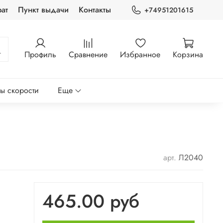
ат
Пункт выдачи
Контакты
+74951201615
Профиль
Сравнение
Избранное
Корзина
ры скорости
Еще
арт.
Л2040
465.00 руб