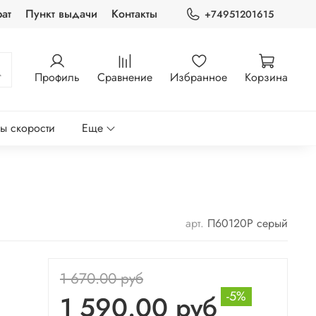
ат
Пункт выдачи
Контакты
+74951201615
Профиль
Сравнение
Избранное
Корзина
ры скорости
Еще
арт.
П60120Р серый
1 670.00 руб
-5%
1 590.00 руб